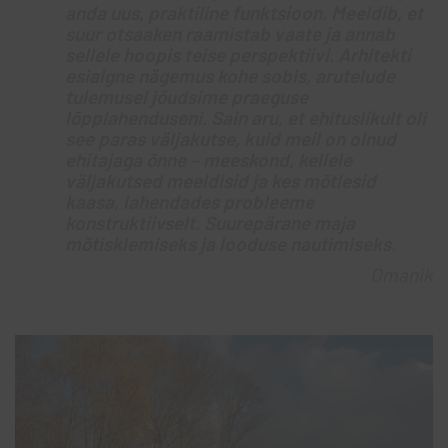
anda uus, praktiline funktsioon. Meeldib, et
suur otsaaken raamistab vaate ja annab
sellele hoopis teise perspektiivi. Arhitekti
esialgne nägemus kohe sobis, arutelude
tulemusel jõudsime praeguse
lõpplahenduseni. Sain aru, et ehituslikult oli
see paras väljakutse, kuid meil on olnud
ehitajaga õnne – meeskond, kellele
väljakutsed meeldisid ja kes mõtlesid
kaasa, lahendades probleeme
konstruktiivselt. Suurepärane maja
mõtisklemiseks ja looduse nautimiseks.
Omanik