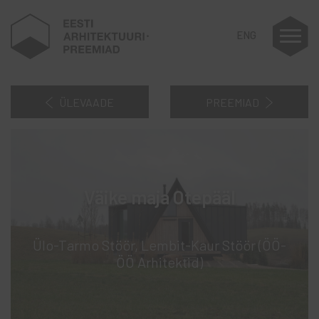
ENG
ÜLEVAADE
PREEMIAD
Väike maja Otepääl
Ülo-Tarmo Stöör, Lembit-Kaur Stöör (ÖÖ-
ÖÖ Arhitektid)