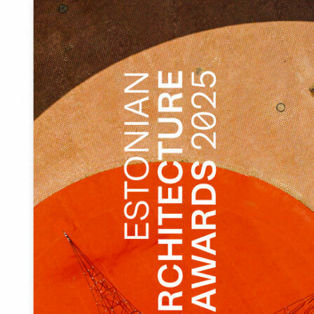
mahu – kolmnurkse prisma ja risttahuka – kompositsioon. Või
kui soovite, siis viilkatuse ja vintskapi kompositsioon. Katuse
ideest kantuna on tehtud mitmed arhitektuursed otsused.
Mõlemad mahud ulatuvad müürist üle, luues räästa. Avad on
tehtud ainult otsaviiludesse ja -seintesse. Katuse pind ja ka
risttahuka vertikaalsed külgseinad on kaetud
katusekattematerjaliga.
Idee asetada kolmnurkne prisma müürile tekkis üsna kohe
asukohta külastades. Sellega diagonaalselt lõikuv risttahukas
lisandus hilisema töö käigus, et mahutada ära kõik
funktsioonid ja liigendada mahtu. Kolmnurkse mahu
põhjapoolses otsas on sissepääs ja pesuruum ning teises
otsas elutuba. Diagonaalses risttahukas on kööginurk ning
magamistuba. Kolmnurkse mahu põhjapoolses otsaseinas on
klaas- ja puitfassaad. Kogu ülejäänud otsaseinte ulatuses
kasutati klaasfassaadi, kuna hoonest avanevad head vaated
ümbritsevale maastikule ja loodusele.
Tekst: Ülo-Tarmo Stöör, Kaur Stöör