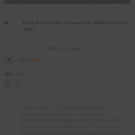
Eesti Arhitektide Liidu preemia VÄIKE nominent
2022
OBJEKTI INFO
Näita kaardil
1809
Maja on väike, aga funktsionaalne. Hea
tunde tekitab tõdemus, et see on
traditsioonilise viljakuivati vundamendile
ehitatud, millega võimaldati tänapäeval
kasutule hoonele (va museaalne väärtus)